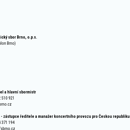
ický sbor Brno, o.p.s.
ilon Brno)
tel a hlavní sbormistr
2 510 921
sbrno.cz
ř - zástupce ředitele a manažer koncertního provozu pro Českou republiku
4 371 194
fsbrno.cz