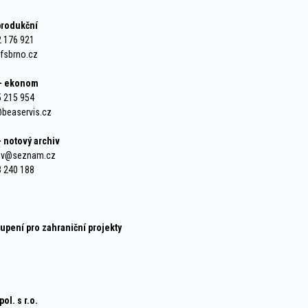
produkční
2 176 921
cfsbrno.cz
 - ekonom
5 215 954
@beaservis.cz
 notový archiv
chiv@seznam.cz
3 240 188
upení pro zahraniční projekty
l. s r.o.