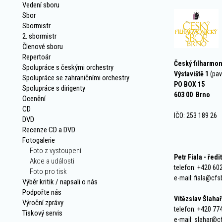
Vedení sboru
Sbor
Sbormistr
2. sbormistr
Členové sboru
Repertoár
Český filharmon
Spolupráce s českými orchestry
Výstaviště 1
(pav
Spolupráce se zahraničními orchestry
PO BOX 15
Spolupráce s dirigenty
603 00 Brno
Ocenění
CD
IČO: 253 189 26
DVD
Recenze CD a DVD
Fotogalerie
Foto z vystoupení
Petr Fiala - ředi
Akce a události
telefon: +420 60
Foto pro tisk
e-mail: fiala@cf
Výběr kritik / napsali o nás
Podpořte nás
Vítězslav Šlaha
Výroční zprávy
telefon: +420 77
Tiskový servis
e-mail: slahar@c