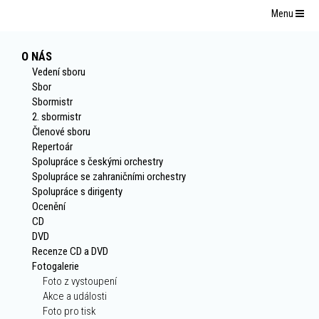
Menu
O NÁS
Vedení sboru
Sbor
Sbormistr
2. sbormistr
Členové sboru
Repertoár
Spolupráce s českými orchestry
Spolupráce se zahraničními orchestry
Spolupráce s dirigenty
Ocenění
CD
DVD
Recenze CD a DVD
Fotogalerie
Foto z vystoupení
Akce a události
Foto pro tisk