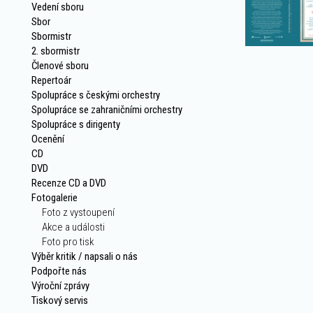
Vedení sboru
Sbor
Sbormistr
2. sbormistr
Členové sboru
Repertoár
Spolupráce s českými orchestry
Spolupráce se zahraničními orchestry
Spolupráce s dirigenty
Ocenění
CD
DVD
Recenze CD a DVD
Fotogalerie
Foto z vystoupení
Akce a události
Foto pro tisk
Výběr kritik / napsali o nás
Podpořte nás
Výroční zprávy
Tiskový servis