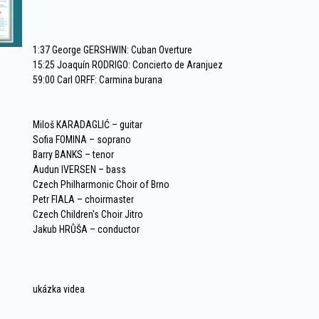
1:37
George GERSHWIN: Cuban Overture
15:25
Joaquín RODRIGO: Concierto de Aranjuez
59:00
Carl ORFF: Carmina burana
Miloš KARADAGLIĆ – guitar
Sofia FOMINA – soprano
Barry BANKS – tenor
Audun IVERSEN – bass
Czech Philharmonic Choir of Brno
Petr FIALA – choirmaster
Czech Children's Choir Jitro
Jakub HRŮŠA – conductor
ukázka videa