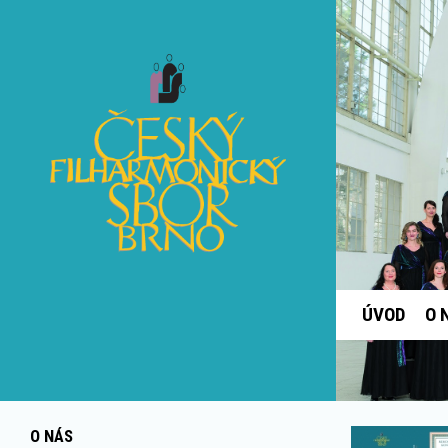
ÚVOD
O 
O NÁS