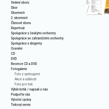
Vedení sboru
Sbor
Sbormistr
2. sbormistr
Členové sboru
Repertoár
Spolupráce s českými orchestry
Spolupráce se zahraničními orchestry
Spolupráce s dirigenty
Ocenění
CD
DVD
Recenze CD a DVD
Fotogalerie
Foto z vystoupení
Akce a události
Foto pro tisk
Výběr kritik / napsali o nás
Podpořte nás
Výroční zprávy
Tiskový servis