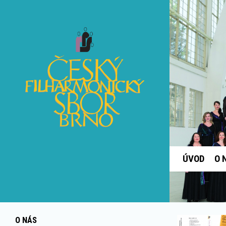
ÚVOD
O 
O NÁS