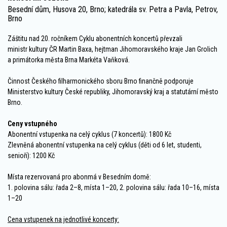
Besední dům, Husova 20, Brno; katedrála sv. Petra a Pavla, Petrov,
Brno
Záštitu nad 20. ročníkem Cyklu abonentních koncertů převzali
ministr kultury ČR Martin Baxa, hejtman Jihomoravského kraje Jan Grolich
a primátorka města Brna Markéta Vaňková.
Činnost Českého filharmonického sboru Brno finančně podporuje
Ministerstvo kultury České republiky, Jihomoravský kraj a statutární město
Brno.
Ceny vstupného
Abonentní vstupenka na celý cyklus (7 koncertů): 1800 Kč
Zlevněná abonentní vstupenka na celý cyklus (děti od 6 let, studenti,
senioři): 1200 Kč
Místa rezervovaná pro abonmá v Besedním domě:
1. polovina sálu: řada 2–8, místa 1–20, 2. polovina sálu: řada 10–16, místa
1–20
Cena vstupenek na jednotlivé koncerty: