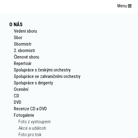
Menu
O NÁS
Vedení sboru
Sbor
Sbormistr
2. sbormistr
Členové sboru
Repertoár
Spolupráce s českými orchestry
Spolupráce se zahraničními orchestry
Spolupráce s dirigenty
Ocenění
CD
DVD
Recenze CD a DVD
Fotogalerie
Foto z vystoupení
Akce a události
Foto pro tisk