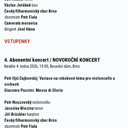
Václav Jeřábek
bas
Český filharmonický sbor Brno
sbormistr
Petr Fiala
Camerata moravica
dirigent
Joel Hána
VSTUPENKY
4. Abonentní koncert / NOVOROČNÍ KONCERT
Neděle 4. ledna 2026, 19.00, Besední dům, Brno
Petr Iljič Čajkovskij: Variace na rokokové téma pro violoncello a
orchestr
Giacomo Puccini: Messa di Gloria
Petr Nouzovský
violoncello
Jaroslav Březina
tenor
Jiří Brückler
baryton
Český filharmonický sbor Brno
sbormistr
Petr Fiala