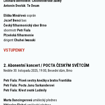
Leonard Bernstein: Chichesterské žalmy
Antonín Dvořák: Te Deum
Eliška Minářová
soprán
Jozef Benci
bas
Český filharmonický sbor Brno
sbormistr
Petr Fiala
Plzeňská filharmonie
dirigent
Chuhei Iwasaki
VSTUPENKY
2. Abonentní koncert / POCTA ČESKÝM SVĚTCŮM
Neděle 30. listopadu 2025, 19.00, Besední dům, Brno
Petr Fiala: Píseň sestry Anežky a bratra Františka
Petr Fiala: Pocta Janu Sarkanderovi
Petr Fiala: Křest svaté Ludmily
Marta Dancingerová
umělecký přednes