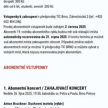
dospělí: 300 Kč
děti od 6 let, studenti, senioři: 200 Kč
Vstupenky k zakoupení
v předprodeji TIC Brno, Zámečnická 2 (tel.: +420
602 404 246)
Prodej abonentních vstupenek bude zahájen
2
. června 2025
.
Abonenti 19. ročníku abonentního cyklu budou mít svá stávající místa
automaticky rezervována do
3
1. srpna 2025
. V tomto termínu je možné
svá abonentní místa zakoupením obnovit. Případná změna vašich
abonentních míst je možná. V předprodeji TIC BRNO si můžete vybrat z
volných míst, která nejsou rezervována jiným abonentům.
ABONENTNÍ VSTUPENKY
1. Abonentní koncert /
ZAHAJOVACÍ KONCERT
Neděle 26. října 2025, 19.00, katedrála sv. Petra a Pavla, Brno-Petrov
Anton Bruckner: Duchovní moteta (výběr)