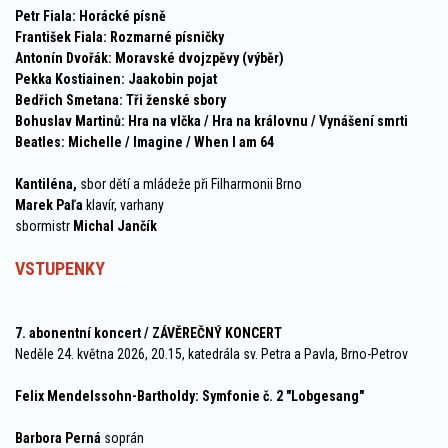
Petr Fiala: Horácké písně
František Fiala: Rozmarné písničky
Antonín Dvořák: Moravské dvojzpěvy (výběr)
Pekka Kostiainen: Jaakobin pojat
Bedřich Smetana: Tři ženské sbory
Bohuslav Martinů: Hra na vlčka / Hra na královnu / Vynášení smrti
Beatles: Michelle / Imagine / When I am 64
Kantiléna,
sbor dětí a mládeže při Filharmonii Brno
Marek Paľa
klavír, varhany
sbormistr
Michal Jančík
VSTUPENKY
7. abonentní koncert / ZÁVĚREČNÝ KONCERT
Neděle 24. května 2026, 20.15, katedrála sv. Petra a Pavla, Brno-Petrov
Felix Mendelssohn-Bartholdy: Symfonie č. 2 "Lobgesang"
Barbora Perná
soprán