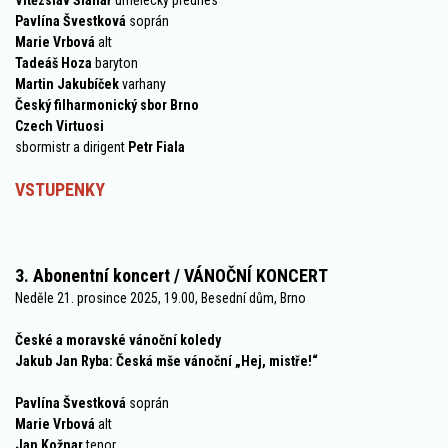
Vítězslav Šlahař
umělecký přednes
Pavlína Švestková
soprán
Marie Vrbová
alt
Tadeáš Hoza
baryton
Martin Jakubíček
varhany
Český filharmonický sbor Brno
Czech Virtuosi
sbormistr a dirigent
Petr Fiala
VSTUPENKY
3. Abonentní koncert / VÁNOČNÍ KONCERT
Neděle 21. prosince 2025, 19.00, Besední dům, Brno
České a moravské vánoční koledy
Jakub Jan Ryba: Česká mše vánoční „Hej, mistře!“
Pavlína Švestková
soprán
Marie Vrbová
alt
Jan Kožnar
tenor