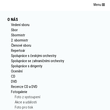
Menu
O NÁS
Vedení sboru
Sbor
Sbormistr
2. sbormistr
Členové sboru
Repertoár
Spolupráce s českými orchestry
Spolupráce se zahraničními orchestry
Spolupráce s dirigenty
Ocenění
CD
DVD
Recenze CD a DVD
Fotogalerie
Foto z vystoupení
Akce a události
Foto pro tisk