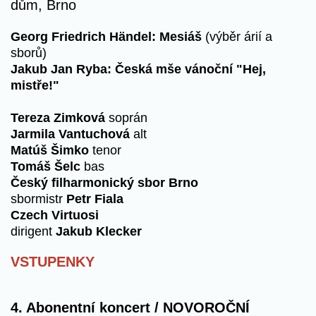
dům, Brno
Georg Friedrich Händel: Mesiáš
(výběr árií a
sborů)
Jakub Jan Ryba: Česká mše vánoční "Hej,
mistře!"
Tereza Zimková
soprán
Jarmila Vantuchová
alt
Matúš Šimko
tenor
Tomáš Šelc
bas
Český filharmonický sbor Brno
sbormistr
Petr Fiala
Czech Virtuosi
dirigent
Jakub Klecker
VSTUPENKY
4. Abonentní koncert / NOVOROČNÍ