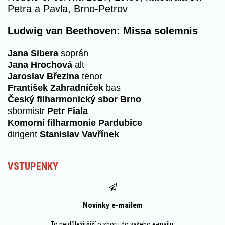
Petra a Pavla, Brno-Petrov
Ludwig van Beethoven: Missa solemnis
Jana Sibera
soprán
Jana Hrochová
alt
Jaroslav Březina
tenor
František Zahradníček
bas
Český filharmonický sbor Brno
sbormistr
Petr Fiala
Komorní filharmonie Pardubice
dirigent
Stanislav Vavřínek
VSTUPENKY
Novinky e-mailem
To nejdůležitější o sboru do vašeho e-mailu.