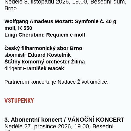
Neděle 8. listopadu 2026, 19.00, Besední dům,
Brno
Wolfgang Amadeus Mozart: Symfonie č. 40 g
moll, K 550
Luigi Cherubini: Requiem c moll
Český filharmonický sbor Brno
sbormistr
Eduard Kostelník
Štátny komorný orchester Žilina
dirigent
František Macek
Partnerem koncertu je Nadace Život umělce.
VSTUPENKY
3. Abonentní koncert / VÁNOČNÍ KONCERT
Neděle 27. prosince 2026, 19.00, Besední