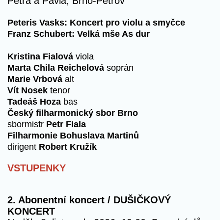
Petra a Pavla, Brno-Petrov
Peteris Vasks: Koncert pro violu a smyčce
Franz Schubert: Velká mše As dur
Kristina Fialová
viola
Marta Chila Reichelová
soprán
Marie Vrbová
alt
Vít Nosek
tenor
Tadeáš Hoza
bas
Český filharmonický sbor Brno
sbormistr
Petr Fiala
Filharmonie Bohuslava Martinů
dirigent
Robert Kružík
VSTUPENKY
2. Abonentní koncert / DUŠIČKOVÝ
KONCERT