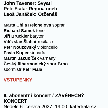
John Tavener: Svyati
Petr Fiala: Regina coeli
Leoš Janáček: Otčenáš
Marta Chila Reichelová
soprán
Richard Samek
tenor
Jiří Brückler
baryton
Vítězslav Šlahař
recitace
Petr Nouzovský
violoncello
Pavla Kopecká
harfa
Martin Jakubíček
varhany
Český filharmonický sbor Brno
sbormistr
Petr Fiala
VSTUPENKY
6. abonentní koncert / ZÁVĚREČNÝ
KONCERT
Neděle 6. června 2027, 19.00, katedrála sv.