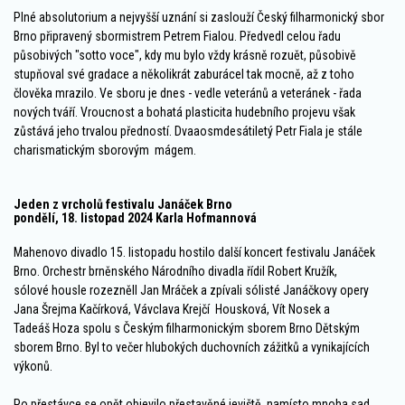
Plné absolutorium a nejvyšší uznání si zaslouží Český filharmonický sbor
Brno připravený sbormistrem Petrem Fialou. Předvedl celou řadu
působivých "sotto voce", kdy mu bylo vždy krásně rozuět, působivě
stupňoval své gradace a několikrát zaburácel tak mocně, až z toho
člověka mrazilo. Ve sboru je dnes - vedle veteránů a veteránek - řada
nových tváří. Vroucnost a bohatá plasticita hudebního projevu však
zůstává jeho trvalou předností. Dvaaosmdesátiletý Petr Fiala je stále
charismatickým sborovým mágem.
Jeden z vrcholů festivalu Janáček Brno
pondělí, 18. listopad 2024 Karla Hofmannová
Mahenovo divadlo 15. listopadu hostilo další koncert festivalu Janáček
Brno. Orchestr brněnského Národního divadla řídil Robert Kružík,
sólové housle rozezněll Jan Mráček a zpívali sólisté Janáčkovy opery
Jana Šrejma Kačírková, Vávclava Krejčí Housková, Vít Nosek a
Tadeáš Hoza spolu s Českým filharmonickým sborem Brno Dětským
sborem Brno. Byl to večer hlubokých duchovních zážitků a vynikajících
výkonů.
Po přestávce se opět objevilo přestavěné jeviště, namísto mnoha sad