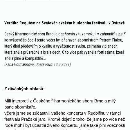
Verdiho Requiem na Svatováclavském hudebním festivalu v Ostravě
Český filharmonický sbor Brno je oceňován v tuzemsku i v zahraničí a patří
ke světové špičce. I tento večer byl připraven sbormistrem Petrem Fialou,
který dbal především o kvalitu a vyváženost zvuku, zejména v pianech,
která zněla průzračně a brala dech. O to více pak vyzněla fortissima, která
zněla plně a kompaktně...
(Karla Hofmannová, Opera Plus, 13.9.2021)
Z diváckých ohlasů:
Milí interpreti z Českého filharmonického sboru Brno a milý
pane sbormistře,
včera jsme se zúčastnili vašeho koncertu v Rudolfinu v rámci
festivalu Pražské jaro. Kromě dojetí z toho, že jsme po více než
roce mohli být účastni živého koncertu, jsme také plni vděčnosti