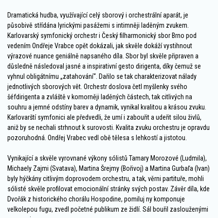
Dramatická hudba, využívající celý sborový i orchestrální aparát, je
působivě střídána lyrickými pasážemi s intimněji laděným zvukem.
Karlovarský symfonický orchestr i Český filharmonický sbor Brno pod
vedením Ondřeje Vrabce opět dokázali, jak skvěle dokáží vystihnout
výrazové nuance geniálně napsaného díla. Sbor byl skvěle připraven a
důsledně následoval jasné a inspirativní gesto dirigenta, díky čemuž se
vyhnul obligátnímu „zatahování“. Dařilo se tak charakterizovat nálady
jednotlivých sborových vět. Orchestr doslova četl myšlenky svého
šéfdirigenta a zvláště v komorněji laděných částech, tak citlivých na
souhru a jemné odstíny barev a dynamik, vynikal kvalitou a krásou zvuku.
Karlovarští symfonici ale předvedli, že umí i zabouřit a udeřit silou živlů,
aniž by se nechali strhnout k surovosti. Kvalita zvuku orchestru je opravdu
pozoruhodná. Ondřej Vrabec vedl obě tělesa s lehkostí a jistotou.
Vynikající a skvěle vyrovnané výkony sólistů Tamary Morozové (Ludmila),
Michaely Zajmi (Svatava), Martina Šrejmy (Bořivoj) a Martina Gurbaľa (Ivan)
byly hýčkány citlivým doprovodem orchestru, a tak, věrni partituře, mohli
sólisté skvěle profilovat emocionální stránky svých postav. Závěr díla, kde
Dvořák z historického chorálu Hospodine, pomiluj ny komponuje
velkolepou fugu, zvedl početné publikum ze židlí. Sál bouřil zaslouženými