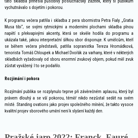
tato skladba přinesla působivý posluchačský zážitek, který si publikum
vychutnávalo s dojetím i pokorou.
K programu večera patřila i skladba z pera sbormistra Petra Fialy. „Gratia
Musa tibi“, se svými rytmickými a moderními plochami skladba plnou
napětí s překvapivými akcenty, která se skvěle hodila do programu a
ukázala také, jakou interpretační šířkou sbor disponuje. K umělcům, kteří
se během večera představili, patřila sopranistka Tereza Hromádková,
tenorista Tomáš Chloupek a Michael Dvořák za varhany, které v některých
skladbách vyžadovaly od sboru enormní zvukový objem, pokud měl zvuk
zůstat vyvážený. I to se podařilo.
Rozjímání i pokora
Rozjímání publika se rozplynulo teprve při závěrečném aplausu, který byl
právem dlouhý a se vší pokorou, téměř nikdo nezůstal sedět na svém
místě. Standing ovations jako projev společného mínění, že takto vysoce
kvalitní projev sborového umění není k slyšení každý den.
Pražské jaro 2022: Franck, Fauré