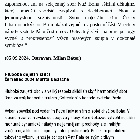
zapomenout ani na velejemný sbor Nuž Bohu všichni děkujme,
který brněnští sboristé zazpívali s dechberoucí něhou a
jednomyslnou sezpívaností. Svou majestátní sílu Český
filharmonický sbor Brno ukázal zejména v poslední části Všechny
národy vzdejte Pánu čest i moc. Úchvatný závěr na principu fugy
vyzněl s prokresleností všech hlasových skupin v dokonalé
symbióze.“
(05.09.2024, Ostravan, Milan Bátor)
Hluboké dojetí v srdci
červenec 2024 Marita Kasische
Hluboké zaujetí, obdiv a veliký respekt sklidil Český filharmonický sbor
Brno za svůj koncert s titulem „Gotteslob“ v kostele svatého Pavla.
Výkon zpěváků pod vedením Petra Fialy je sám o sobě chválou Boha. V
krásném zářivém zvuku se spojovaly hlasy, které dokážou vytvořit nejtišší i
mohutné dynamické nálady s nejjemnějšími přechody, ale i náhlými
změnami, a hluboce dojímaly srdce posluchačů. Publikum při obdivu
takového výkonu, jehož je schopen Petr Fiala se svým citlivým