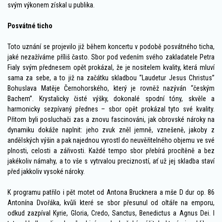
svým výkonem získal u publika.
Posvátné ticho
Toto uznání se projevilo již během koncertu v podobě posvátného ticha,
jaké nezažíváme příliš často. Sbor pod vedením svého zakladatele Petra
Fialy svým přednesem opět prokázal, že je nositelem kvality, která mluví
sama za sebe, a to již na začátku skladbou “Laudetur Jesus Christus”
Bohuslava Matěje Černohorského, který je rovněž nazýván “českým
Bachem”. Krystalicky čisté výšky, dokonalé spodní tóny, skvěle a
harmonicky sezpívaný přednes – sbor opět prokázal tyto své kvality.
Přitom byli posluchači zas a znovu fascinováni, jak obrovské nároky na
dynamiku dokáže naplnit: jeho zvuk zněl jemně, vznešeně, jakoby z
andělských výšin a pak najednou vyrostl do neuvěřitelného objemu ve své
plnosti, celosti a zářivosti. Každé tempo sbor přebírá procítěně a bez
jakékoliv námahy, a to vše s vytrvalou precizností, ať už jej skladba staví
před jakkoliv vysoké nároky.
K programu patřilo i pět motet od Antona Brucknera a mše D dur op. 86
Antonína Dvořáka, kvůli které se sbor přesunul od oltáře na emporu,
odkud zazpíval Kyrie, Gloria, Credo, Sanctus, Benedictus a Agnus Dei. I