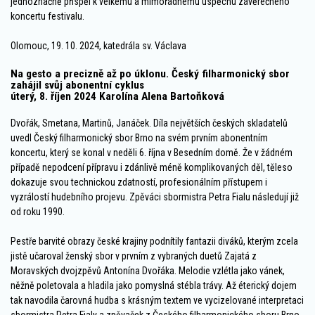
jednoznačně přispěl k velkému a mimořádnému úspěchu závěrečného
koncertu festivalu.
Olomouc, 19. 10. 2024, katedrála sv. Václava
Na gesto a precizně až po úklonu. Český filharmonický sbor
zahájil svůj abonentní cyklus
úterý, 8. říjen 2024 Karolína Alena Bartoňková
Dvořák, Smetana, Martinů, Janáček. Díla největších českých skladatelů
uvedl Český filharmonický sbor Brno na svém prvním abonentním
koncertu, který se konal v neděli 6. října v Besedním domě. Že v žádném
případě nepodcení přípravu i zdánlivě méně komplikovaných děl, těleso
dokazuje svou technickou zdatností, profesionálním přístupem i
vyzrálostí hudebního projevu. Zpěváci sbormistra Petra Fialu následují již
od roku 1990.
Pestře barvité obrazy české krajiny podnítily fantazii diváků, kterým zcela
jistě učaroval ženský sbor v prvním z vybraných duetů Zajatá z
Moravských dvojzpěvů Antonína Dvořáka. Melodie vzlétla jako vánek,
něžně poletovala a hladila jako pomyslná stébla trávy. Až éterický dojem
tak navodila čarovná hudba s krásným textem ve vycizelované interpretaci