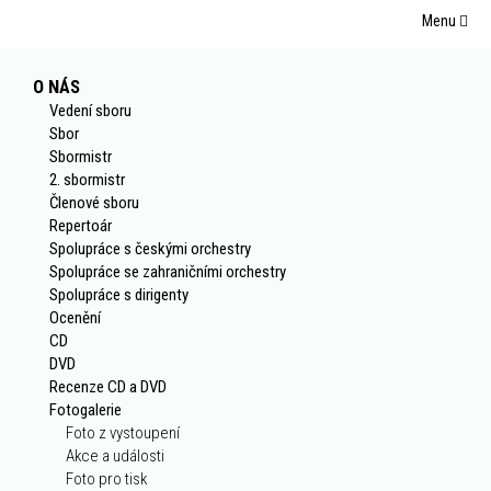
Menu
O NÁS
Vedení sboru
Sbor
Sbormistr
2. sbormistr
Členové sboru
Repertoár
Spolupráce s českými orchestry
Spolupráce se zahraničními orchestry
Spolupráce s dirigenty
Ocenění
CD
DVD
Recenze CD a DVD
Fotogalerie
Foto z vystoupení
Akce a události
Foto pro tisk