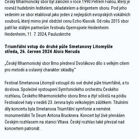
Český filharmonický sbor byl založen v roce 1990 Petrem Fialou, který je
rovněž hudebním ředitelem, skladatelem a dirigentem sboru. Pod jeho
vedením se sbor etabloval jako jeden z nejlepších evropských vokálních
souborů, který mimo jiné obdržel cenu Echo Klassik. Od roku 2015 sbor
patří ke stálým partnerům festivalu Opernspiele Heidenheim.
Heidenheim, 11. 7. 2024, Pauluskirche
Triumfální vstup do druhé půle Smetanovy Litomyšle
středa, 26. červen 2024 Alois Neruda
„Český filharmonický sbor Brno přednesl Dvořákovo dílo s velkým citem
pro melodii a oslavný charakter skladby.“
Festival Smetanova Litomyšl vstoupil do své druhé půle triumfálně, a to
doslova. Společné vystoupení Symfonického orchestru Českého
rozhlasu, Českého filharmonického sboru Brno a čtyř sólistů na pódiu
Festivalové haly v neděli 23. června bylo velkolepým zážitkem. Titulními
díly koncertu byla Smetanova Triumfální symfonie a neméně
monumentální Te Deum Antona Brucknera. Koncert byl živě přenášen
Českým rozhlasem na stanici Vltava. Český rozhlas také převzal nad
koncertem patronát.