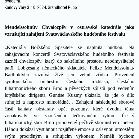
ovacemi.
Karlovy Vary 3. 10. 2024, Grandhotel Pupp
Mendelssohnův Chvalozpěv v ostravské katedrále jako
vzrušující zahájení Svatováclavského hudebního festivalu
„Katedrála Božského Spasitele se naplnila hudbou. Na
zahajovacím koncertě Svatováclavského hudebního festivalu
zazněl chvalozpěv, který do sakrálního prostoru neodmyslitelně
patří. Lobgesang německého skladatele Felixe Mendelssohna-
Bartholdyho zaznívá živě jen velmi zřídka. Provedení
symfonického orchestru Českého rozhlasu, Českého
filharmonického sboru Brno a pěveckých sólistů pod vedením
lotyšského dirigenta Guntise Kuzmy ukázalo, že jde o dílo
strhující a naprosto mimořádné… Zahájení následující sborové
části kantáty obstaraly opět pozouny, které úvodní téma
zopakovaly ve vzrušeném tečkovaném rytmu. Český
filharmonický sbor Brno připravený pečlivě sbormistrem Joelem
Hánou dokázal vystihnout rozjitřené emoce a oslavnou atmosféru
svým procítěným a strhujícím výkonem. Neměli bychom