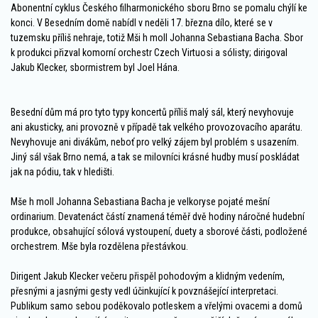
Abonentní cyklus Českého filharmonického sboru Brno se pomalu chýlí ke
konci. V Besedním domě nabídl v neděli 17. března dílo, které se v
tuzemsku příliš nehraje, totiž Mši h moll Johanna Sebastiana Bacha. Sbor
k produkci přizval komorní orchestr Czech Virtuosi a sólisty; dirigoval
Jakub Klecker, sbormistrem byl Joel Hána.
Besední dům má pro tyto typy koncertů příliš malý sál, který nevyhovuje
ani akusticky, ani provozně v případě tak velkého provozovacího aparátu.
Nevyhovuje ani divákům, neboť pro velký zájem byl problém s usazením.
Jiný sál však Brno nemá, a tak se milovníci krásné hudby musí poskládat
jak na pódiu, tak v hledišti.
Mše h moll Johanna Sebastiana Bacha je velkoryse pojaté mešní
ordinarium. Devatenáct částí znamená téměř dvě hodiny náročné hudební
produkce, obsahující sólová vystoupení, duety a sborové části, podložené
orchestrem. Mše byla rozdělena přestávkou.
Dirigent Jakub Klecker večeru přispěl pohodovým a klidným vedením,
přesnými a jasnými gesty vedl účinkující k povznášející interpretaci.
Publikum samo sebou poděkovalo potleskem a vřelými ovacemi a domů