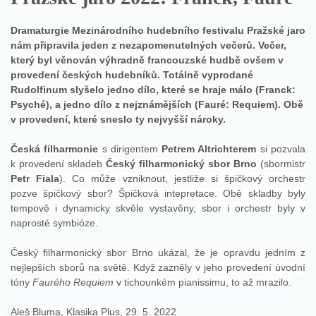
Dramaturgie Mezinárodního hudebního festivalu Pražské jaro
nám připravila jeden z nezapomenutelných večerů. Večer,
který byl věnován výhradně francouzské hudbě ovšem v
provedení českých hudebníků. Totálně vyprodané
Rudolfinum slyšelo jedno dílo, které se hraje málo (Franck:
Psyché), a jedno dílo z nejznámějších (Fauré: Requiem). Obě
v provedení, které sneslo ty nejvyšší nároky.
Česká filharmonie
s dirigentem
Petrem Altrichterem
si pozvala
k provedení skladeb
Český filharmonický sbor Brno
(sbormistr
Petr Fiala
). Co může vzniknout, jestliže si špičkový orchestr
pozve špičkový sbor? Špičková intepretace. Obě skladby byly
tempově i dynamicky skvěle vystavěny, sbor i orchestr byly v
naprosté symbióze.
Český filharmonický sbor Brno ukázal, že je opravdu jedním z
nejlepších sborů na světě. Když zazněly v jeho provedení úvodní
tóny
Faurého Requiem
v tichounkém pianissimu, to až mrazilo.
Aleš Bluma, Klasika Plus, 29. 5. 2022