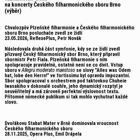
na koncerty Českého filharmonického sboru Brno
(výběr)
Chvalozpěv Plzeňské filharmonie a Českého filharmonického
sboru Brno posluchače zvedl ze židlí
23.05.2026, ReflexePlus, Petr Novák
Následovala druhá část symfonie, kdy se ze židlí zvedl
přizvaný Český filharmonický sbor Brno, který připravil
sbormistr Petr Fiala. Plzeňská filharmonie s ním
spolupracuje pravidelně, ostatně není se co divit. Vstup
sboru v
Allegru moderato maestoso
se slovy "Alles was Odem
hat, lobe den Herrn!" ve fortissimu byl opravdu impozantní.
Sbor spolupracoval s orchestrem pod taktovkou Chuheie
Iwasakiho v dokonalé souhře, jeho dynamický rozptyl je
neuvěřitelný a má zároveň perfektní výslovnost textu.
Přítomné německé publikum si tak mohlo vychutnat každé
slovo.
Dvořákovu Stabat Mater v Brně dominovala vroucnost
Českého filharmonického sboru
28.11.2025, Opera Plus, Emil Drápela