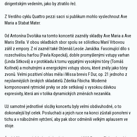
dirigentským vedením, jako by ztratilo řeč.
Z Verdiho cyklu Quattro pezzi sacri si publikum mohlo vyslechnout Ave
Maria a Stabat Mater.
Od Antonína Dvořáka na tomto koncertě zazněly skladby Ave Maria a Ave
Maris Stella. V obou skladbách sbor spolu se sólistkou Marií Vrbovou
zářil z empory. Z ní zazněl také Otčenáš Leoše Janáčka. Fascinující dílo s
rozechvělou harfou (Pavla Kopecká), dobře promyšlenými vstupy varhan
(Linda Sitková) a v protikladu k tomu vypjatými vysokými tóny (Tomáš
Kořínek) a mohutnými a energickými vstupy sboru, které zněly jako tóny
zvonů. Velmi pozitivní ohlas měla i Missa brevis F Dur, op. 21 jednoho z
nejslavnějších českých skladatelů Zdeňka Fibicha. Moderně
komponované rytmické prvky se zde setkávají s vysokou dávkou
expresivity, která ani v tolika dynamických změnách nezanikla.
Už samotné jednotlivé složky koncertu byly velmi obdivuhodné, o to
dokonalejší byl celek. Posluchači a jejich ruce na konci zůstali ponořeni v
tichu a v nábožném vytržení, aby pak sbor odměnili velkým aplausem ve
stoje.