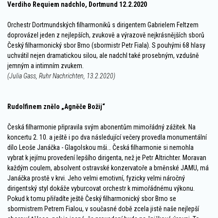
Verdiho Requiem nadchlo, Dortmund 12.2.2020
Orchestr Dortmundských filharmoniků s dirigentem Gabrielem Feltzem
doprovázel jeden z nejlepších, zvukově a výrazově nejkrásnějších sborů
Český filharmonický sbor Brno (sbormistr Petr Fiala). S pouhými 68 hlasy
uchvátil nejen dramatickou silou, ale nadchl také prosebným, vzdušně
jemným a intimním zvukem.
(Julia Gass, Ruhr Nachrichten, 13.2.2020)
Rudolfinem znělo „Agněče Božij“
Česká filharmonie připravila svým abonentům mimořádný zážitek. Na
koncertu 2. 10. a ještě i po dva následující večery provedla monumentální
dílo Leoše Janáčka - Glagolskou mši… Česká filharmonie si nemohla
vybrat k jejímu provedení lepšího dirigenta, než je Petr Altrichter. Moravan
každým coulem, absolvent ostravské konzervatoře a brněnské JAMU, má
Janáčka prostě v krvi. Jeho velmi emotivní, fyzicky velmi náročný
dirigentský styl dokáže vyburcovat orchestr k mimořádnému výkonu.
Pokud k tomu přiřadíte ještě Český filharmonický sbor Brno se
sbormistrem Petrem Fialou, v současné době zcela jistě naše nejlepší