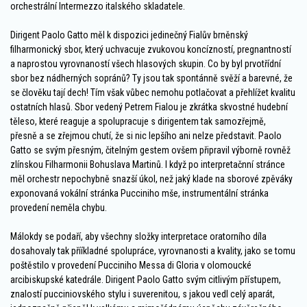
orchestrální Intermezzo italského skladatele.
Dirigent Paolo Gatto měl k dispozici jedinečný Fialův brněnský
filharmonický sbor, který uchvacuje zvukovou koncízností, pregnantností
a naprostou vyrovnaností všech hlasových skupin. Co by byl prvotřídní
sbor bez nádherných sopránů? Ty jsou tak spontánně svěží a barevné, že
se člověku tají dech! Tím však vůbec nemohu potlačovat a přehlížet kvalitu
ostatních hlasů. Sbor vedený Petrem Fialou je zkrátka skvostné hudební
těleso, které reaguje a spolupracuje s dirigentem tak samozřejmě,
přesně a se zřejmou chutí, že si nic lepšího ani nelze představit. Paolo
Gatto se svým přesným, čitelným gestem ovšem připravil výborně rovněž
zlínskou Filharmonii Bohuslava Martinů. I když po interpretačnní stránce
měl orchestr nepochybně snazší úkol, než jaký klade na sborové zpěváky
exponovaná vokální stránka Pucciniho mše, instrumentální stránka
provedení neměla chybu.
Málokdy se podaří, aby všechny složky interpretace oratorního díla
dosahovaly tak přííkladné spolupráce, vyrovnanosti a kvality, jako se tomu
poštěstilo v provedení Pucciniho Messa di Gloria v olomoucké
arcibiskupské katedrále. Dirigent Paolo Gatto svým citlivým přístupem,
znalostí pucciniovského stylu i suverenitou, s jakou vedl celý aparát,