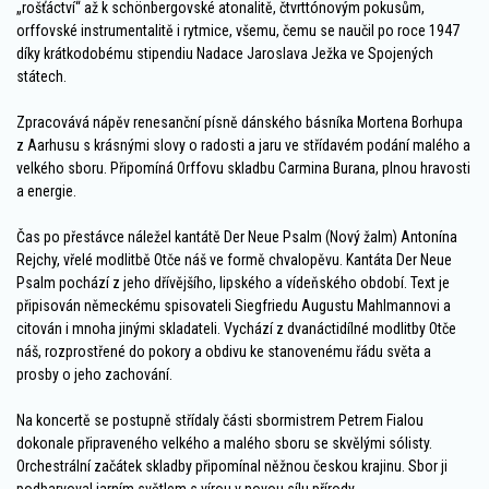
„rošťáctví“ až k schönbergovské atonalitě, čtvrttónovým pokusům,
orffovské instrumentalitě i rytmice, všemu, čemu se naučil po roce 1947
díky krátkodobému stipendiu Nadace Jaroslava Ježka ve Spojených
státech.
Zpracovává nápěv renesanční písně dánského básníka Mortena Borhupa
z Aarhusu s krásnými slovy o radosti a jaru ve střídavém podání malého a
velkého sboru. Připomíná Orffovu skladbu Carmina Burana, plnou hravosti
a energie.
Čas po přestávce náležel kantátě Der Neue Psalm (Nový žalm) Antonína
Rejchy, vřelé modlitbě Otče náš ve formě chvalopěvu. Kantáta Der Neue
Psalm pochází z jeho dřívějšího, lipského a vídeňského období. Text je
připisován německému spisovateli Siegfriedu Augustu Mahlmannovi a
citován i mnoha jinými skladateli. Vychází z dvanáctidílné modlitby Otče
náš, rozprostřené do pokory a obdivu ke stanovenému řádu světa a
prosby o jeho zachování.
Na koncertě se postupně střídaly části sbormistrem Petrem Fialou
dokonale připraveného velkého a malého sboru se skvělými sólisty.
Orchestrální začátek skladby připomínal něžnou českou krajinu. Sbor ji