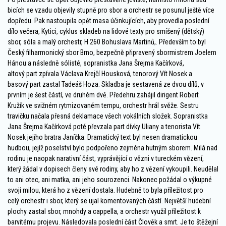
bicích se vzadu objevily stupně pro sbor a orchestr se posunul ještě více
dopředu. Pak nastoupila opět masa účinkujících, aby provedla poslední
dílo večera, Kytici, cyklus skladeb na lidové texty pro smíšený (dětský)
sbor, sóla a malý orchestr, H 260 Bohuslava Martinů,. Především to byl
Český filharmonický sbor Brno, bezpečně připravený sbormistrem Joelem
Hánou a následně sólisté, sopranistka Jana Šrejma Kačírková,
altový part zpívala Václava Krejčí Housková, tenorový Vít Nosek a
basový part zastal Tadeáš Hoza. Skladba je sestavená ze dvou dílů, v
prvním je šest částí, ve druhém dvě. Předehru zahájil dirigent Robert
Kružík ve svižném rytmizovaném tempu, orchestr hrál svěže. Sestru
travičku načala přesná deklamace všech vokálních složek. Sopranistka
Jana Šrejma Kačírková poté převzala part dívky Uliany a tenorista Vít
Nosek jejího bratra Janíčka. Dramatický text byl nesen dramatickou
hudbou, jejíž poselství bylo podpořeno zejména hutným sborem. Milá nad
rodinu je naopak narativní část, vyprávějící o vězni v tureckém vězení,
který žádal v dopisech členy své rodiny, aby ho z vězení vykoupili. Neudělal
to ani otec, ani matka, ani jeho sourozenci. Nakonec požádal o výkupné
svoji milou, která ho z vězení dostala. Hudebně to byla příležitost pro
celý orchestr i sbor, který se ujal komentovaných částí. Největší hudební
plochy zastal sbor, mnohdy a cappella, a orchestr využil příležitost k
barvitému projevu. Následovala poslední část Člověk a smrt. Je to štěžejní