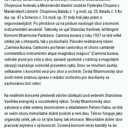
Chopinova festivalu a Mezinárodní klavírní soutěže Fryderyka Chopina v
Mariánských Lázních. Chopinovu Baladu č. 1 g moll, op. 23, Baladu č. 3 As
dur, op. 47 a Scherzo č. 2 b moll, op. 31 tedy hrál jako jeden z
nejpovolanějších. Po přestávce už na pódium nastoupil sbor a komorní
instrumentální ansámbl. Taktovky se ujal Stanislav Vavřínek, šéfdirigent
Komorní filharmonie Pardubice. Carmina burana z roku 1937 se těší velké
oblibě jak u interpretů, tak u posluchačů. Původní nezkrácený název
„Carmina Burana, Cantiones profanae cantoribus et choris cantande
comitantibus instrumentis atque imaginibus magicis“ (Carmina burana,
světské písně pro sóla a sbor, zpívané společně s nástroji a magickými
obrazy) naznačuje scénické provedení cyklu. Dnes se mnohem častěji
setkáváme s koncertní verzí pro sbor a orchestr. Český filharmonický sbor
zvolil méně známou úpravu s redukcí orchestru pro dva klavíry se
zachovanou bicí sekcí.
Na nedělním koncertě předvedli všichni účinkující pod vedením Stanislava
Vavřínka energický a soustředěný výkon. Český filharmonický sbor
založený a stále vedený sbormistrem a skladatelem Petrem Fialou se těší
ve svém oboru mimořádně dobré pověsti a není divu. Těleso funguje jako
organický celek, jak co se týče barvy, tak intonace. Mimořádně dobře sbor
pracoval zejména s výslovností. Zvolená komorní verze kantáty se do