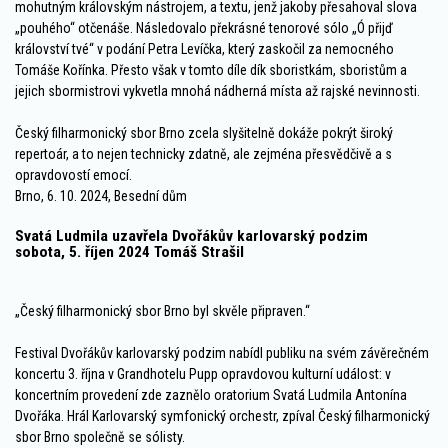
mohutným královským nástrojem, a textu, jenž jakoby přesahoval slova
„pouhého“ otčenáše. Následovalo překrásné tenorové sólo „Ó přijď
království tvé“ v podání Petra Levíčka, který zaskočil za nemocného
Tomáše Kořínka. Přesto však v tomto díle dík sboristkám, sboristům a
jejich sbormistrovi vykvetla mnohá nádherná místa až rajské nevinnosti.
Český filharmonický sbor Brno zcela slyšitelně dokáže pokrýt široký
repertoár, a to nejen technicky zdatně, ale zejména přesvědčivě a s
opravdovostí emocí.
Brno, 6. 10. 2024, Besední dům
Svatá Ludmila uzavřela Dvořákův karlovarský podzim
sobota, 5. říjen 2024 Tomáš Strašil
„Český filharmonický sbor Brno byl skvěle připraven.“
Festival Dvořákův karlovarský podzim nabídl publiku na svém závěrečném
koncertu 3. října v Grandhotelu Pupp opravdovou kulturní událost: v
koncertním provedení zde zaznělo oratorium Svatá Ludmila Antonína
Dvořáka. Hrál Karlovarský symfonický orchestr, zpíval Český filharmonický
sbor Brno společně se sólisty.