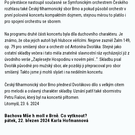
Po přestávce nastoupil současně se Symfonickým orchestrem Českého
rozhlasu také Český filharmonický sbor Brno a pokud působil orchestr v
první polovině koncertu kompaktním dojmem, stejnou měrou to platilo i
pro spojení orchestru se sborem.
Na programu druhé části koncertu byla díla duchovního charakteru. Je
známo, že oba jejich autoři byli hluboce věřícími. Nejprve zazněl Žalm 149,
op. 79 pro smíšený sbor a orchestr od Antonína Dvořáka. Stejně jako
ostatní skladby večera i tato měla znatelně slavnostní ráz vycházející již z
úvodního verše „Zaplesejte Hospodinu v novém pění…“. Skladbu psal
Dvořák původně pro mužský sbor, ale později ji přepracoval pro sbor
smíšený. Takto jsme ji mohli slyšet i na nedělním koncertu.
Český filharmonický sbor Brno přednesl Dvořákovo dílo s velkým citem
pro melodii a oslavný charakter skladby. Uznání patří také sbormistru
Petru Fialovi, který byl na koncertě přítomen.
Litomyšl, 23. 6. 2024
Bachova Mše h moll v Brně. Co vytknout?
pátek, 22. březen 2024 Karla Hofmannová