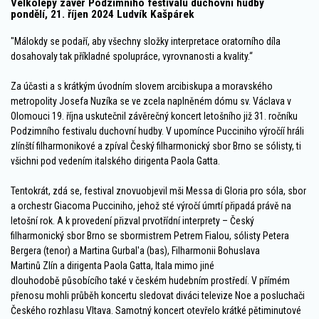
Velkolepý závěr Podzimního festivalu duchovní hudby
pondělí, 21. říjen 2024 Ludvík Kašpárek
"Málokdy se podaří, aby všechny složky interpretace oratorního díla
dosahovaly tak příkladné spolupráce, vyrovnanosti a kvality.“
Za účasti a s krátkým úvodním slovem arcibiskupa a moravského
metropolity Josefa Nuzíka se ve zcela naplněném dómu sv. Václava v
Olomouci 19. října uskutečnil závěrečný koncert letošního již 31. ročníku
Podzimního festivalu duchovní hudby. V upomínce Pucciniho výročíí hráli
zlínští filharmonikové a zpíval Český filharmonický sbor Brno se sólisty, ti
všichni pod vedením italského dirigenta Paola Gatta.
Tentokrát, zdá se, festival znovuobjevil mši Messa di Gloria pro sóla, sbor
a orchestr Giacoma Pucciniho, jehož sté výročí úmrtí připadá právě na
letošní rok. A k provedení přizval prvotřídní interprety – Český
filharmonický sbor Brno se sbormistrem Petrem Fialou, sólisty Petera
Bergera (tenor) a Martina Gurbal'a (bas), Filharmonii Bohuslava
Martinů Zlín a dirigenta Paola Gatta, Itala mimo jiné
dlouhodobě působícího také v českém hudebním prostředí. V přímém
přenosu mohli průběh koncertu sledovat diváci televize Noe a posluchači
Českého rozhlasu Vltava. Samotný koncert otevřelo krátké pětiminutové