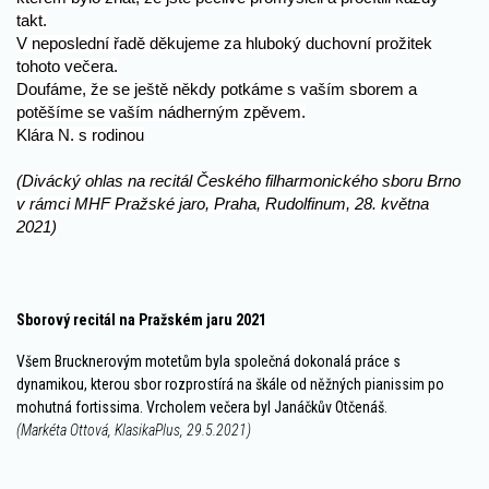
takt.
V neposlední řadě děkujeme za hluboký duchovní prožitek
tohoto večera.
Doufáme, že se ještě někdy potkáme s vaším sborem a
potěšíme se vaším nádherným zpěvem.
Klára N. s rodinou
(Divácký ohlas na recitál Českého filharmonického sboru Brno
v rámci MHF Pražské jaro, Praha, Rudolfinum, 28. května
2021)
Sborový recitál na Pražském jaru 2021
Všem Brucknerovým motetům byla společná dokonalá práce s
dynamikou, kterou sbor rozprostírá na škále od něžných pianissim po
mohutná fortissima. Vrcholem večera byl Janáčkův Otčenáš.
(Markéta Ottová, KlasikaPlus, 29.5.2021)