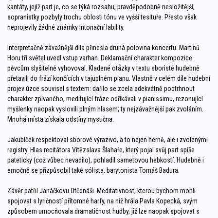
kantáty, jejíž part je, co se týká rozsahu, pravděpodobně nesložitější;
sopranistky pozbyly trochu oblosti tónu ve vyšší tesituře. Přesto však
neprojevily žádné známky intonační lability.
Interpretačně závažnější díla přinesla druhá polovina koncertu. Martinů
Horu tří světel uvedl vstup varhan. Deklamační charakter kompozice
pěvcům slyšitelně vyhovoval. Kladené otázky v textu sboristé hudebně
přetavili do frází končících v tajuplném pianu. Vlastně v celém díle hudební
projev úzce souvisel s textem: dařilo se zcela adekvátně podtrhnout
charakter zpívaného, meditující fráze odříkávali v pianissimu, rezonující
myšlenky naopak vyslovili plným hlasem; ty nejzávažnější pak zvoláním.
Mnohá místa získala odstíny mystična.
Jakubíček respektoval sborové výrazivo, a to nejen herně, ale i zvolenými
registry. Hlas recitátora Vítězslava Šlahaře, který pojal svůj part spíše
pateticky (což vůbec nevadilo), pohladil sametovou hebkostí. Hudebně i
emočně se přizpůsobil také sólista, barytonista Tomáš Badura.
Závěr patřil Janáčkovu Otčenáši. Meditativnost, kterou bychom mohli
spojovat s lyričností přítomné harfy, na niž hrála Pavla Kopecká, svým
způsobem umocňovala dramatičnost hudby, již lze naopak spojovat s