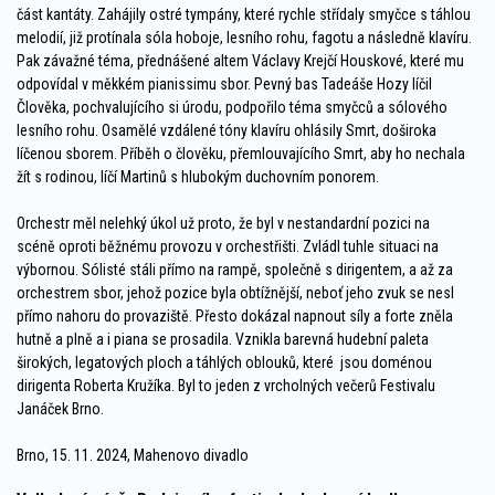
část kantáty. Zahájily ostré tympány, které rychle střídaly smyčce s táhlou
melodií, již protínala sóla hoboje, lesního rohu, fagotu a následně klavíru.
Pak závažné téma, přednášené altem Václavy Krejčí Houskové, které mu
odpovídal v měkkém pianissimu sbor. Pevný bas Tadeáše Hozy líčil
Člověka, pochvalujícího si úrodu, podpořilo téma smyčců a sólového
lesního rohu. Osamělé vzdálené tóny klavíru ohlásily Smrt, doširoka
líčenou sborem. Příběh o člověku, přemlouvajícího Smrt, aby ho nechala
žít s rodinou, líčí Martinů s hlubokým duchovním ponorem.
Orchestr měl nelehký úkol už proto, že byl v nestandardní pozici na
scéně oproti běžnému provozu v orchestřišti. Zvládl tuhle situaci na
výbornou. Sólisté stáli přímo na rampě, společně s dirigentem, a až za
orchestrem sbor, jehož pozice byla obtížnější, neboť jeho zvuk se nesl
přímo nahoru do provaziště. Přesto dokázal napnout síly a forte zněla
hutně a plně a i piana se prosadila. Vznikla barevná hudební paleta
širokých, legatových ploch a táhlých oblouků, které jsou doménou
dirigenta Roberta Kružíka. Byl to jeden z vrcholných večerů Festivalu
Janáček Brno.
Brno, 15. 11. 2024, Mahenovo divadlo