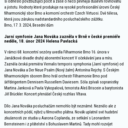
si odneslo povzbuzující pocit a zase o něco pevnější duševní rovnováhu
a jistotu. Hodnoty které produkuje na vysoké profesionální úrovni Český
filharmonický sbor Brno a komorní orchestr Czech Virtuosi. Dvě tělesa,
která jsou zárukou nadstandardního posluchačského zážitku.
Brno, 17. 3. 2024, Besední dům
Jarní symfonie Jana Nováka zazněla v Brně v české premiéře
neděle, 18. únor 2024 Helena Pavlacká
V rámci 68. koncertní sezóny uvedla Filharmonie Brno 16. února v
Janáčkově divadle druhý abonentní koncert V očekávání jara a míru.
Zazněla česká premiéra Vernalis temporis symphonia (Jarní symfonie) od
Jana Nováka a Der Neue Psalm (Nový žalm) Antonína Rejchy. S Českým
filharmonickým sborem Brno hrál orchestr Filharmonie Brno pod
šéfdirigentem Dennisem Russellem Daviesem. Sóla zpívali sopranistky
Martina Janková a Pavla Vykopalová, tenorista Aleš Briscein a barytonista
Jiří Brückler. Koncert přenášel Český rozhlas Vltava.
Dílo Jana Nováka posluchačům nemohlo být neznámé. Neznělo ale z
koncertních pódií, nýbrž u filmového plátna. Novák uplatnil své hudební
zkušenosti ze studia u Aarona Coplanda, ze setkání s Leonardem
Bernsteinem i z přátelství s Bohuslavem Martinů. Tady mohl rozvíjet