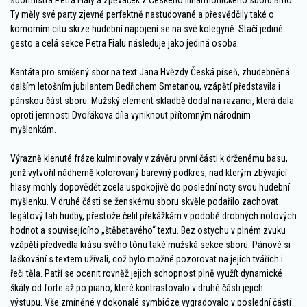
sbormistra Petra Fialy a zpěvaček z Českého filharmonického sboru Brno.
Ty měly své party zjevně perfektně nastudované a přesvědčily také o
komorním citu skrze hudební napojení se na své kolegyně. Stačí jediné
gesto a celá sekce Petra Fialu následuje jako jediná osoba.
Kantáta pro smíšený sbor na text Jana Hvězdy Česká píseň, zhudebněná
dalším letošním jubilantem Bedřichem Smetanou, vzápětí představila i
pánskou část sboru. Mužský element skladbě dodal na razanci, která dala
oproti jemnosti Dvořákova díla vyniknout přítomným národním
myšlenkám.
Výrazně klenuté fráze kulminovaly v závěru první části k drženému basu,
jenž vytvořil nádherně kolorovaný barevný podkres, nad kterým zbývající
hlasy mohly dopovědět zcela uspokojivě do poslední noty svou hudební
myšlenku. V druhé části se ženskému sboru skvěle podařilo zachovat
legátový tah hudby, přestože čelil překážkám v podobě drobných notových
hodnot a souvisejícího „štěbetavého“ textu. Bez ostychu v plném zvuku
vzápětí předvedla krásu svého tónu také mužská sekce sboru. Pánové si
laškování s textem užívali, což bylo možné pozorovat na jejich tvářích i
řeči těla. Patří se ocenit rovněž jejich schopnost plně využít dynamické
škály od forte až po piano, které kontrastovalo v druhé části jejich
výstupu. Vše zmíněné v dokonalé symbióze vygradovalo v poslední částí