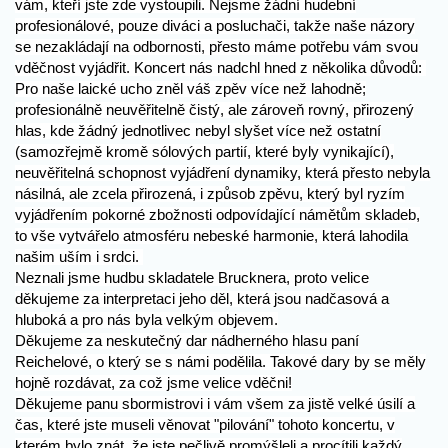
vám, kteří jste zde vystoupili. Nejsme žádní hudební
profesionálové, pouze diváci a posluchači, takže naše názory
se nezakládají na odbornosti, přesto máme potřebu vám svou
vděčnost vyjádřit. Koncert nás nadchl hned z několika důvodů:
Pro naše laické ucho zněl váš zpěv více než lahodně;
profesionálně neuvěřitelně čistý, ale zároveň rovný, přirozený
hlas, kde žádný jednotlivec nebyl slyšet více než ostatní
(samozřejmě kromě sólových partií, které byly vynikající),
neuvěřitelná schopnost vyjádření dynamiky, která přesto nebyla
násilná, ale zcela přirozená, i způsob zpěvu, který byl ryzím
vyjádřením pokorné zbožnosti odpovídající námětům skladeb,
to vše vytvářelo atmosféru nebeské harmonie, která lahodila
našim uším i srdci.
Neznali jsme hudbu skladatele Brucknera, proto velice
děkujeme za interpretaci jeho děl, která jsou nadčasová a
hluboká a pro nás byla velkým objevem.
Děkujeme za neskutečný dar nádherného hlasu paní
Reichelové, o který se s námi podělila. Takové dary by se měly
hojně rozdávat, za což jsme velice vděčni!
Děkujeme panu sbormistrovi i vám všem za jistě velké úsilí a
čas, které jste museli věnovat "pilování" tohoto koncertu, v
kterém bylo znát, že jste pečlivě promýšleli a procítili každý