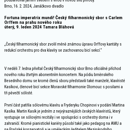
podbarvoval jarním světlem s vírou v novou sílu přírody.
Brno, 16. 2. 2024, Janáčkovo divadlo
Fortuna imperatrix mundi! Český filharmonický sbor s Carlem
Orffem na prahu nového roku
úterý, 9. leden 2024 Tamara Bláhová
„Český filharmonický sbor zvolil méně známou úpravu Orffovy kantáty s
redukcí orchestru pro dva klavíry se zachovanou bicí sekcí.“
V neděli 7. ledna přivítal Český filharmonický sbor Brno oficiálně příchod
nového roku čtvrtým abonentním koncertem. Na pódiu brněnského
Besedního domu se kromě členů sboru představili také manželé, klavíristé
Kasíkovi, členové bicí sekce Moravské filharmonie Olomouc s posilami a
tři pěvečtí sólisté.
První část patřila sólovému klavíru a Fryderyku Chopinovi v podání Martina
Kasíka. Martin Kasík je jedním z nejvýraznějších českých klavíristů, který
vystupuje se sólovými recitály i ve spolupráci s orchestry doma i v
zahraničí. Kromě pianistické kariéry působí také jako pedagog na AMU a
na Pražské konzervatoři a je uměleckým ředitelem Mezinárodního