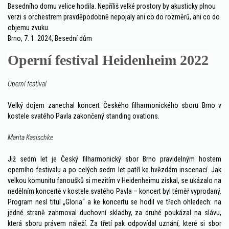
Besedního domu velice hodila. Nepříliš velké prostory by akusticky plnou
verzi s orchestrem pravděpodobně nepojaly ani co do rozměrů, ani co do
objemu zvuku.
Brno, 7. 1. 2024, Besední dům
Operní festival Heidenheim 2022
Operní festival
Velký dojem zanechal koncert Českého filharmonického sboru Brno v
kostele svatého Pavla zakončený standing ovations.
Marita Kasischke
Již sedm let je Český filharmonický sbor Brno pravidelným hostem
operního festivalu a po celých sedm let patří ke hvězdám inscenací. Jak
velkou komunitu fanoušků si mezitím v Heidenheimu získal, se ukázalo na
nedělním koncertě v kostele svatého Pavla – koncert byl téměř vyprodaný.
Program nesl titul „Gloria“ a ke koncertu se hodil ve třech ohledech: na
jedné straně zahrnoval duchovní skladby, za druhé poukázal na slávu,
která sboru právem náleží. Za třetí pak odpovídal uznání, které si sbor